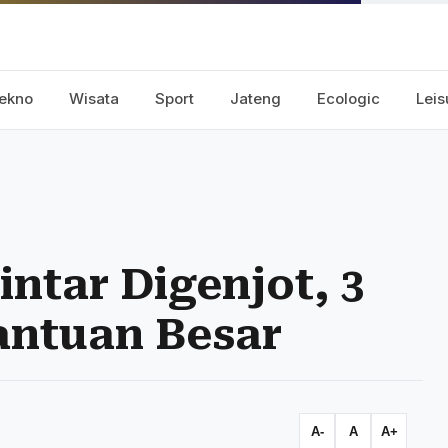
ekno
Wisata
Sport
Jateng
Ecologic
Leis
ntar Digenjot, 3
ntuan Besar
A-
A
A+