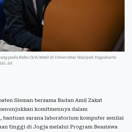
ng pada Rabu (3/6/2026) di Universitas ‘Aisyiyah Yogyakarta
A). Ist
aten Sleman bersama Badan Amil Zakat
 menunjukkan komitmennya dalam
i, bantuan sarana laboratorium komputer senilai
uan tinggi di Jogja melalui Program Beasiswa