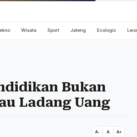
ekno
Wisata
Sport
Jateng
Ecologic
Leis
endidikan Bukan
tau Ladang Uang
A-
A
A+