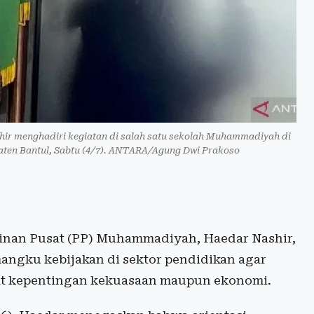
 menghadiri kegiatan di salah satu sekolah Muhammadiyah di
ten Bantul, Sabtu (4/7). ANTARA/Agung Dwi Prakoso
nan Pusat (PP) Muhammadiyah, Haedar Nashir,
angku kebijakan di sektor pendidikan agar
lat kepentingan kekuasaan maupun ekonomi.