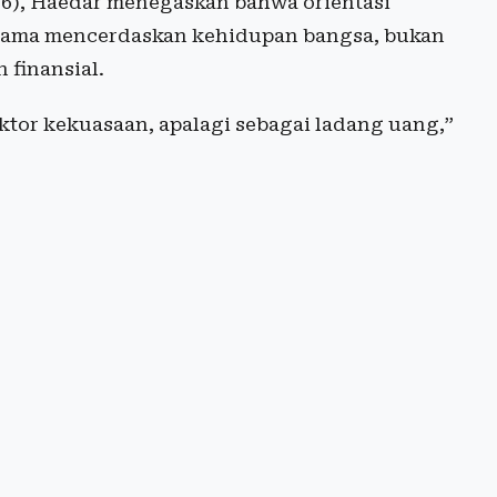
26), Haedar menegaskan bahwa orientasi
utama mencerdaskan kehidupan bangsa, bukan
 finansial.
aktor kekuasaan, apalagi sebagai ladang uang,”