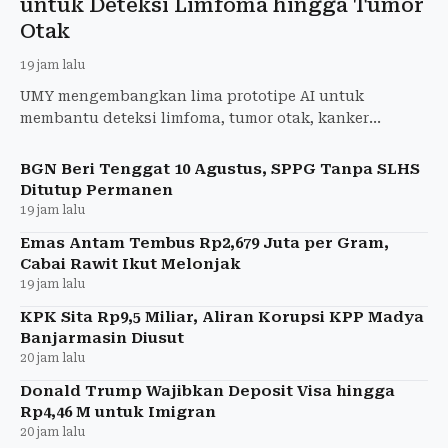
untuk Deteksi Limfoma hingga Tumor
Otak
19 jam lalu
UMY mengembangkan lima prototipe AI untuk
membantu deteksi limfoma, tumor otak, kanker
payudara, penyakit jantung, dan stres.
BGN Beri Tenggat 10 Agustus, SPPG Tanpa SLHS
Ditutup Permanen
19 jam lalu
Emas Antam Tembus Rp2,679 Juta per Gram,
Cabai Rawit Ikut Melonjak
19 jam lalu
KPK Sita Rp9,5 Miliar, Aliran Korupsi KPP Madya
Banjarmasin Diusut
20 jam lalu
Donald Trump Wajibkan Deposit Visa hingga
Rp4,46 M untuk Imigran
20 jam lalu