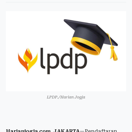
LPDP./Harian Jogja
Harianjogja.com, JAKARTA
—Pendaftaran